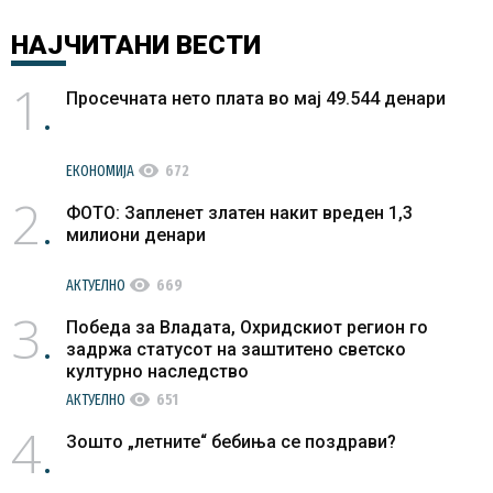
НАЈЧИТАНИ
ВЕСТИ
1
Просечната нето плата во мај 49.544 денари
visibility
ЕКОНОМИЈА
672
2
ФОТО: Запленет златен накит вреден 1,3
милиони денари
visibility
АКТУЕЛНО
669
3
Победа за Владата, Охридскиот регион го
задржа статусот на заштитено светско
културно наследство
visibility
АКТУЕЛНО
651
4
Зошто „летните“ бебиња се поздрави?