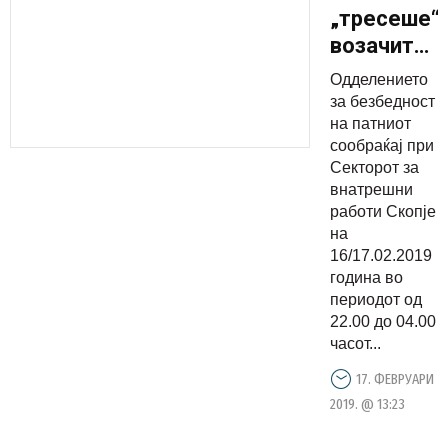
„тресеше“
возачите:
Викендов
Одделението
фрштеа
за безбедност
казни во
на патниот
сообраќај при
акциска
Секторот за
контрола
внатрешни
работи Скопје
на
16/17.02.2019
година во
периодот од
22.00 до 04.00
часот...
17. ФЕВРУАРИ
2019. @ 13:23