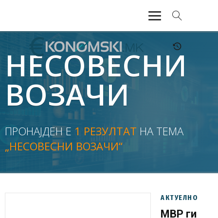
АКТУЕЛНО
НЕСОВЕСНИ
ЕКОНОМИЈА
ВОЗАЧИ
ФИНАНСИИ
БАНКАРСТВО
ПРОНАЈДЕН Е
1 РЕЗУЛТАТ
НА ТЕМА
„НЕСОВЕСНИ ВОЗАЧИ“
ЖИВОТ
МОЗАИК
АКТУЕЛНО
МВР ги