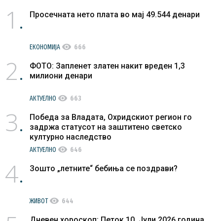
1
Просечната нето плата во мај 49.544 денари
visibility
ЕКОНОМИЈА
666
2
ФОТО: Запленет златен накит вреден 1,3
милиони денари
visibility
АКТУЕЛНО
663
3
Победа за Владата, Охридскиот регион го
задржа статусот на заштитено светско
културно наследство
visibility
АКТУЕЛНО
646
4
Зошто „летните“ бебиња се поздрави?
visibility
ЖИВОТ
644
Дневен хороскоп: Петок 10. Јули 2026 година