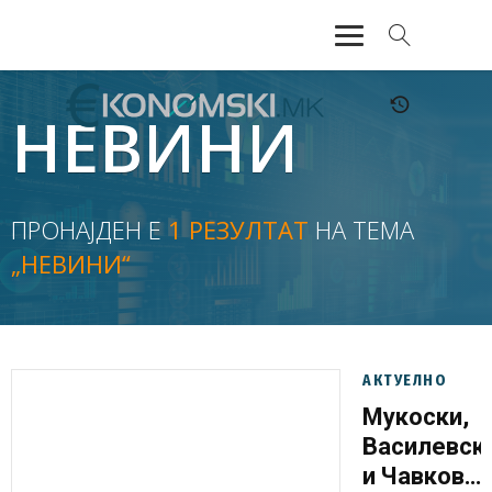
АКТУЕЛНО
НЕВИНИ
ЕКОНОМИЈА
ФИНАНСИИ
ПРОНАЈДЕН Е
1 РЕЗУЛТАТ
НА ТЕМА
„НЕВИНИ“
БАНКАРСТВО
ЖИВОТ
МОЗАИК
АКТУЕЛНО
Мукоски,
Василевск
и Чавков