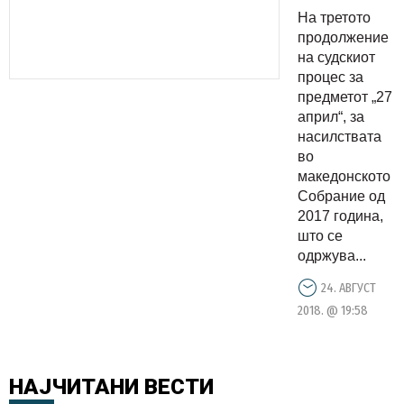
не
На третото
чувствува
продолжение
вина за
на судскиот
процес за
настаните
предметот „27
во
април“, за
Собраниет
насилствата
во
македонското
Собрание од
2017 година,
што се
одржува...
24. АВГУСТ
2018. @ 19:58
НАЈЧИТАНИ
ВЕСТИ