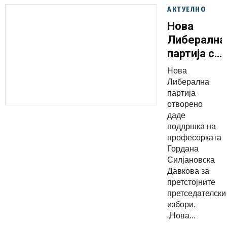
АКТУЕЛНО
Нова
Либерална
партија со
поддршка
Нова
за
Либерална
кандидату
партија
отворено
на
даде
професорк
поддршка на
Гордана
професорката
Силјановск
Гордана
Силјановска
Давкова
Давкова за
претстојните
претседателски
избори.
„Нова...