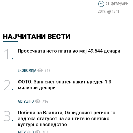
21. ФЕВРУАРИ
2019. @ 13:11
НАЈЧИТАНИ
ВЕСТИ
1
Просечната нето плата во мај 49.544 денари
visibility
ЕКОНОМИЈА
717
2
ФОТО: Запленет златен накит вреден 1,3
милиони денари
visibility
АКТУЕЛНО
714
3
Победа за Владата, Охридскиот регион го
задржа статусот на заштитено светско
културно наследство
visibility
АКТУЕЛНО
701