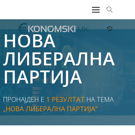
АКТУЕЛНО
НОВА
ЕКОНОМИЈА
ЛИБЕРАЛНА
ФИНАНСИИ
ПАРТИЈА
БАНКАРСТВО
ЖИВОТ
ПРОНАЈДЕН Е
1 РЕЗУЛТАТ
НА ТЕМА
МОЗАИК
„НОВА ЛИБЕРАЛНА ПАРТИЈА“