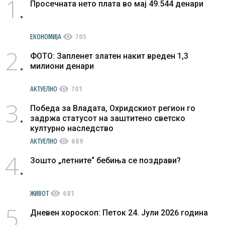
1
Просечната нето плата во мај 49.544 денари
visibility
ЕКОНОМИЈА
705
2
ФОТО: Запленет златен накит вреден 1,3
милиони денари
visibility
АКТУЕЛНО
701
3
Победа за Владата, Охридскиот регион го
задржа статусот на заштитено светско
културно наследство
visibility
АКТУЕЛНО
689
4
Зошто „летните“ бебиња се поздрави?
visibility
ЖИВОТ
681
5
Дневен хороскоп: Петок 24. Јули 2026 година