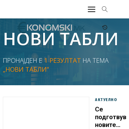
АКТУЕЛНО
НОВИ ТАБЛИ
ЕКОНОМИЈА
ФИНАНСИИ
ПРОНАЈДЕН Е
1 РЕЗУЛТАТ
НА ТЕМА
„НОВИ ТАБЛИ“
БАНКАРСТВО
ЖИВОТ
МОЗАИК
АКТУЕЛНО
Се
подготвув
новите