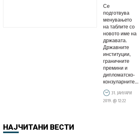
табли со
Се
Република
подготвува
Северна
менувањето
на таблите со
Македониј
новото име на
замената
државата.
на
Државните
пасошите
институции,
граничните
ќе биде
премини и
на товар
дипломатско-
на
конзуларните...
граѓаните
31. ЈАНУАРИ
2019. @ 12:22
НАЈЧИТАНИ
ВЕСТИ