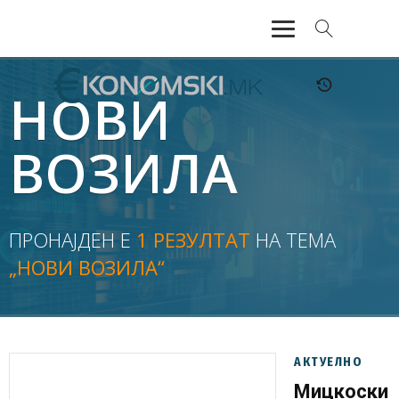
АКТУЕЛНО
НОВИ
ЕКОНОМИЈА
ВОЗИЛА
ФИНАНСИИ
БАНКАРСТВО
ПРОНАЈДЕН Е
1 РЕЗУЛТАТ
НА ТЕМА
„НОВИ ВОЗИЛА“
ЖИВОТ
МОЗАИК
АКТУЕЛНО
Мицкоски