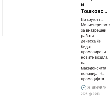
и
Тошковски
на
Во кругот на
промоција
Министерствот
на нови
за внатрешни
работи
возила на
денеска ќе
македонск
бидат
полиција
промовирани
новите возила
на
македонската
полиција. На
промоцијата...
26. ДЕКЕМВРИ
2025. @ 09:13