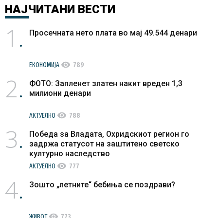
НАЈЧИТАНИ
ВЕСТИ
1
Просечната нето плата во мај 49.544 денари
visibility
ЕКОНОМИЈА
789
2
ФОТО: Запленет златен накит вреден 1,3
милиони денари
visibility
АКТУЕЛНО
788
3
Победа за Владата, Охридскиот регион го
задржа статусот на заштитено светско
културно наследство
visibility
АКТУЕЛНО
777
4
Зошто „летните“ бебиња се поздрави?
visibility
ЖИВОТ
773