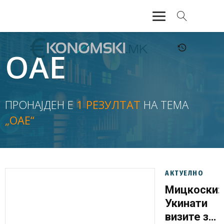
АКТУЕЛНО
ОАЕ
ЕКОНОМИЈА
ФИНАНСИИ
ПРОНАЈДЕН Е
1 РЕЗУЛТАТ
НА ТЕМА
„ОАЕ“
БАНКАРСТВО
ЖИВОТ
МОЗАИК
АКТУЕЛНО
Мицкоски:
Укинати
визите за