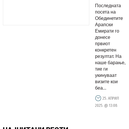
ОАЕ,
Последната
конкретен
посета на
резултат
Обединетите
Арапски
на
Емирати го
последнат
донесе
посета
првиот
конкретен
резултат. На
наше барање,
тие ги
укинуваат
визите кои
беа...
25. АПРИЛ
2025. @ 13:08