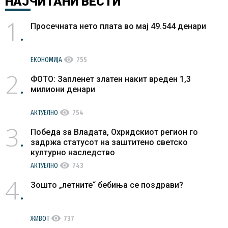
НАЈЧИТАНИ
ВЕСТИ
1
Просечната нето плата во мај 49.544 денари
visibility
ЕКОНОМИЈА
755
2
ФОТО: Запленет златен накит вреден 1,3
милиони денари
visibility
АКТУЕЛНО
754
3
Победа за Владата, Охридскиот регион го
задржа статусот на заштитено светско
културно наследство
visibility
АКТУЕЛНО
743
4
Зошто „летните“ бебиња се поздрави?
visibility
ЖИВОТ
737