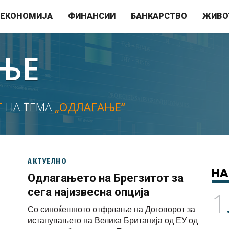
ЕКОНОМИЈА
ФИНАНСИИ
БАНКАРСТВО
ЖИВО
ЊЕ
Т
НА ТЕМА
„ОДЛАГАЊЕ“
АКТУЕЛНО
НА
Одлагањето на Брегзитот за
сега најизвесна опција
1
Со синоќешното отфрлање на Договорот за
истапувањето на Велика Британија од ЕУ од