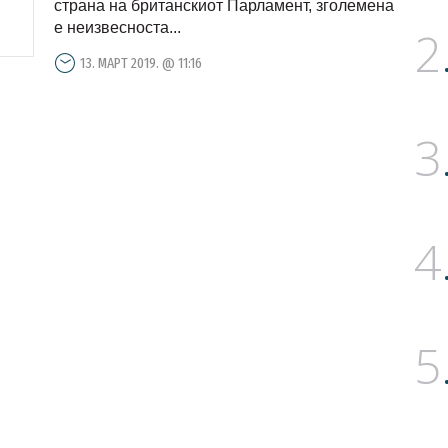
страна на британскиот Парламент, зголемена
е неизвесноста...
2
13. МАРТ 2019. @ 11:16
3
4
5