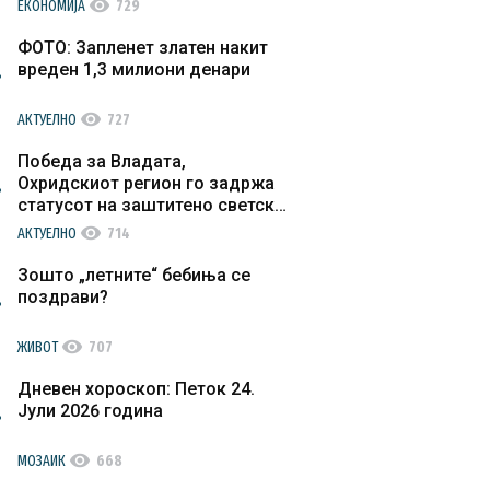
visibility
ЕКОНОМИЈА
729
ФОТО: Запленет златен накит
вреден 1,3 милиони денари
visibility
АКТУЕЛНО
727
Победа за Владата,
Охридскиот регион го задржа
статусот на заштитено светско
културно наследство
visibility
АКТУЕЛНО
714
Зошто „летните“ бебиња се
поздрави?
visibility
ЖИВОТ
707
Дневен хороскоп: Петок 24.
Јули 2026 година
visibility
МОЗАИК
668