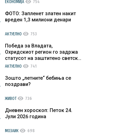
visibility
ЕКОНОМИЈА
754
ФОТО: Запленет златен накит
вреден 1,3 милиони денари
visibility
АКТУЕЛНО
753
Победа за Владата,
Охридскиот регион го задржа
статусот на заштитено светско
културно наследство
visibility
АКТУЕЛНО
741
Зошто „летните“ бебиња се
поздрави?
visibility
ЖИВОТ
736
Дневен хороскоп: Петок 24.
Јули 2026 година
visibility
МОЗАИК
698