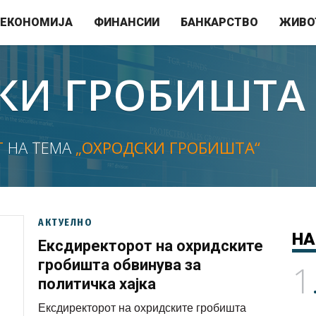
ЕКОНОМИЈА
ФИНАНСИИ
БАНКАРСТВО
ЖИВО
КИ ГРОБИШТА
Т
НА ТЕМА
„ОХРОДСКИ ГРОБИШТА“
АКТУЕЛНО
НА
Ексдиректорот на охридските
гробишта обвинува за
1
политичка хајка
Ексдиректорот на охридските гробишта