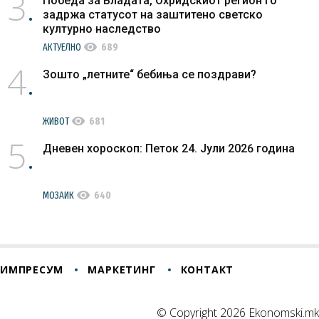
3
Победа за Владата, Охридскиот регион го
задржа статусот на заштитено светско
културно наследство
visibility
АКТУЕЛНО
689
4
Зошто „летните“ бебиња се поздрави?
visibility
ЖИВОТ
681
5
Дневен хороскоп: Петок 24. Јули 2026 година
visibility
МОЗАИК
640
ИМПРЕСУМ
МАРКЕТИНГ
КОНТАКТ
© Copyright 2026 Ekonomski.mk