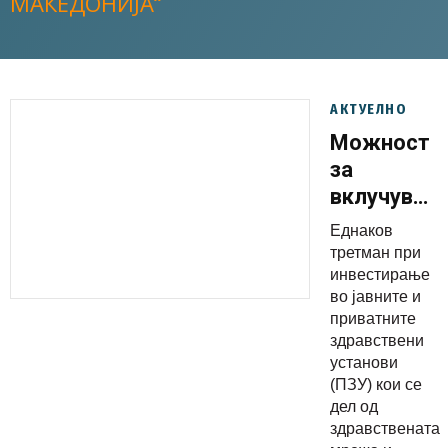
МАКЕДОНИЈА“
АКТУЕЛНО
Можност
за
вклучувањ
на
Еднаков
приватни
третман при
здравстве
инвестирање
во јавните и
установи
приватните
кои
здравствени
немаат
установи
договор
(ПЗУ) кои се
дел од
со ФЗО
здравствената