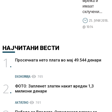
мрежа и
имаат
склучени...
25. ЈУНИ 2018.
@ 10:14
НАЈЧИТАНИ
ВЕСТИ
1
Просечната нето плата во мај 49.544 денари
visibility
ЕКОНОМИЈА
705
2
ФОТО: Запленет златен накит вреден 1,3
милиони денари
visibility
АКТУЕЛНО
701