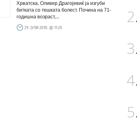
Хрватска, Оливер Драгојевиќ ја изгуби
2
битката со тешката болест. Почина на 71-
годишна возраст,...
29. ЈУЛИ 2018. @ 11:20
3
4
5