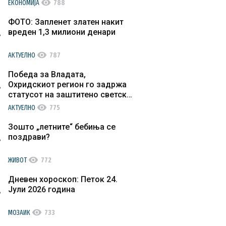
visibility
ЕКОНОМИЈА
788
ФОТО: Запленет златен накит
вреден 1,3 милиони денари
visibility
АКТУЕЛНО
787
Победа за Владата,
Охридскиот регион го задржа
статусот на заштитено светско
културно наследство
visibility
АКТУЕЛНО
775
Зошто „летните“ бебиња се
поздрави?
visibility
ЖИВОТ
772
Дневен хороскоп: Петок 24.
Јули 2026 година
visibility
МОЗАИК
733