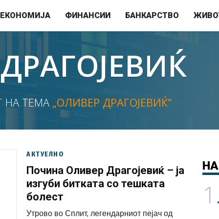
ЕКОНОМИЈА
ФИНАНСИИ
БАНКАРСТВО
ЖИВО
 ДРАГОЈЕВИЌ
Т
НА ТЕМА
„ОЛИВЕР ДРАГОЈЕВИЌ“
АКТУЕЛНО
НА
Почина Оливер Драгојевиќ – ја
изгуби битката со тешката
1
болест
Утрово во Сплит, легендарниот пејач од