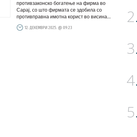
од 90 000 евра, ЈО да реагира
противзаконско богатење на фирма во
2
Сарај, со што фирмата се здобила со
противправна имотна корист во висина...
12. ДЕКЕМВРИ 2025. @ 09:23
3
4
5