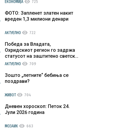
visibility
ЕКОНОМИЈА
725
ФОТО: Запленет златен накит
вреден 1,3 милиони денари
visibility
АКТУЕЛНО
722
Победа за Владата,
Охридскиот регион го задржа
статусот на заштитено светско
културно наследство
visibility
АКТУЕЛНО
709
Зошто „летните“ бебиња се
поздрави?
visibility
ЖИВОТ
704
Дневен хороскоп: Петок 24.
Јули 2026 година
visibility
МОЗАИК
663