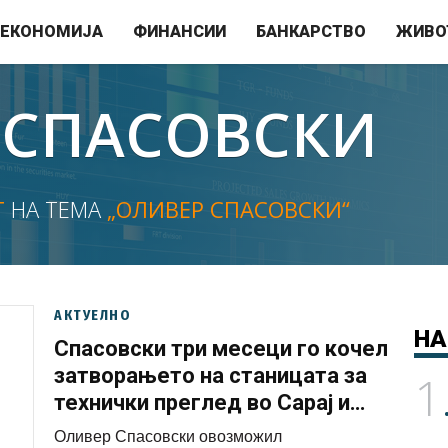
ЕКОНОМИЈА
ФИНАНСИИ
БАНКАРСТВО
ЖИВО
 СПАСОВСКИ
Т
НА ТЕМА
„ОЛИВЕР СПАСОВСКИ“
АКТУЕЛНО
НА
Спасовски три месеци го кочел
затворањето на станицата за
1
технички преглед во Сарај и
овозможил незаконски профит
Оливер Спасовски овозможил