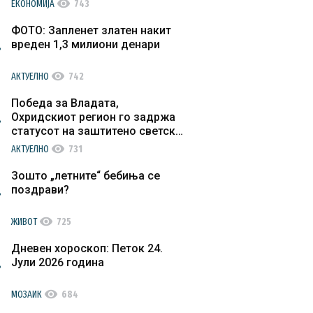
visibility
ЕКОНОМИЈА
743
ФОТО: Запленет златен накит
вреден 1,3 милиони денари
visibility
АКТУЕЛНО
742
Победа за Владата,
Охридскиот регион го задржа
статусот на заштитено светско
културно наследство
visibility
АКТУЕЛНО
731
Зошто „летните“ бебиња се
поздрави?
visibility
ЖИВОТ
725
Дневен хороскоп: Петок 24.
Јули 2026 година
visibility
МОЗАИК
684