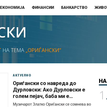
ЕКОНОМИЈА
ФИНАНСИИ
БАНКАРСТВО
ЖИВО
СКИ
Т
НА ТЕМА
„ОРИЃАНСКИ“
АКТУЕЛНО
НА
Ориѓански со навреда до
Дурловски: Ако Дурловски е
1
голем пејач, баба ми е
фантастична пич*а
Музичарот Златко Ориѓански се сомнева во