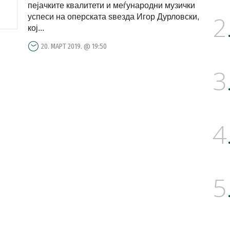
пејачките квалитети и меѓународни музички
2
успеси на оперската ѕвезда Игор Дурловски,
кој...
20. МАРТ 2019. @ 19:50
3
4
5