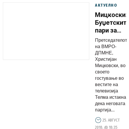
АКТУЕЛНО
Мицкоски:
Буџетскит
пари за
кампања
Претседателот
да одат
на ВМРО-
за ново
ДПМНЕ,
Христијан
училиште,
Мицковски, во
како
своето
партија
гостување во
самите на
вестите на
телевизија
граѓаните
Телма истакна
ќе им ја
дека неговата
презентир
партија...
содржинат
25. АВГУСТ
на ова
2018. @ 18:35