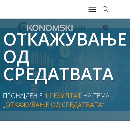
АКТУЕЛНО
ОТКАЖУВАЊЕ
ЕКОНОМИЈА
ОД
ФИНАНСИИ
СРЕДАТВАТА
БАНКАРСТВО
ЖИВОТ
ПРОНАЈДЕН Е
1 РЕЗУЛТАТ
НА ТЕМА
МОЗАИК
„ОТКАЖУВАЊЕ ОД СРЕДАТВАТА“