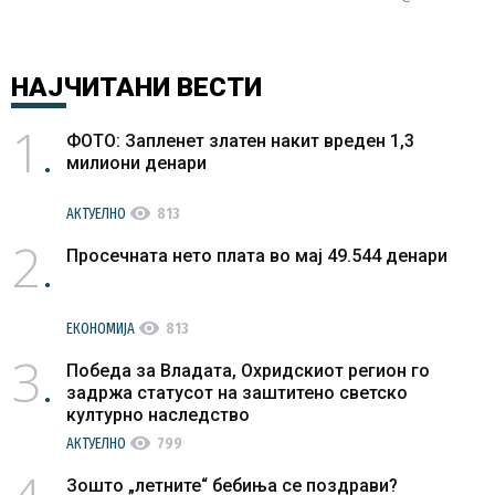
капитулан
дело
НАЈЧИТАНИ
ВЕСТИ
1
ФОТО: Запленет златен накит вреден 1,3
милиони денари
visibility
АКТУЕЛНО
813
2
Просечната нето плата во мај 49.544 денари
visibility
ЕКОНОМИЈА
813
3
Победа за Владата, Охридскиот регион го
задржа статусот на заштитено светско
културно наследство
visibility
АКТУЕЛНО
799
Зошто „летните“ бебиња се поздрави?