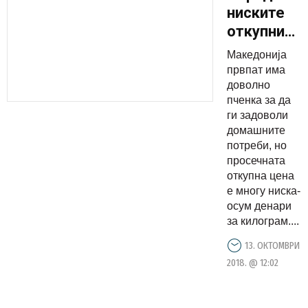
ниските
откупни
цени
Македонија
нема
првпат има
интерес
доволно
пченка за да
за сеидба
ги задоволи
на пченка
домашните
и пченица
потреби, но
просечната
откупна цена
е многу ниска-
осум денари
за килограм....
13. ОКТОМВРИ
2018. @ 12:02