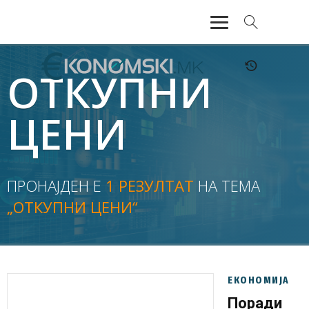
АКТУЕЛНО
ОТКУПНИ
ЕКОНОМИЈА
ЦЕНИ
ФИНАНСИИ
БАНКАРСТВО
ПРОНАЈДЕН Е
1 РЕЗУЛТАТ
НА ТЕМА
„ОТКУПНИ ЦЕНИ“
ЖИВОТ
МОЗАИК
ЕКОНОМИЈА
Поради