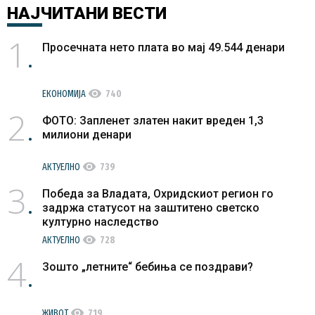
НАЈЧИТАНИ
ВЕСТИ
1
Просечната нето плата во мај 49.544 денари
visibility
ЕКОНОМИЈА
740
2
ФОТО: Запленет златен накит вреден 1,3
милиони денари
visibility
АКТУЕЛНО
739
3
Победа за Владата, Охридскиот регион го
задржа статусот на заштитено светско
културно наследство
visibility
АКТУЕЛНО
728
4
Зошто „летните“ бебиња се поздрави?
visibility
ЖИВОТ
719