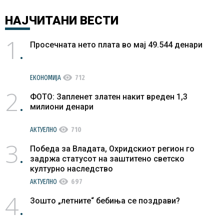
НАЈЧИТАНИ
ВЕСТИ
1
Просечната нето плата во мај 49.544 денари
visibility
ЕКОНОМИЈА
712
2
ФОТО: Запленет златен накит вреден 1,3
милиони денари
visibility
АКТУЕЛНО
710
3
Победа за Владата, Охридскиот регион го
задржа статусот на заштитено светско
културно наследство
visibility
АКТУЕЛНО
697
4
Зошто „летните“ бебиња се поздрави?