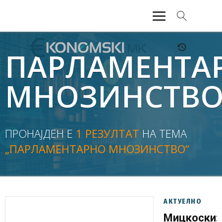
АКТУЕЛНО
ПАРЛАМЕНТА
ЕКОНОМИЈА
МНОЗИНСТВ
ФИНАНСИИ
БАНКАРСТВО
ПРОНАЈДЕН Е
1 РЕЗУЛТАТ
НА ТЕМА
„ПАРЛАМЕНТАРНО МНОЗИНСТВО“
ЖИВОТ
МОЗАИК
АКТУЕЛНО
Мицкоски: