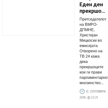
Еден ден
прекршоци
кои ги
Претседателот
прави ова
на ВМРО-
парламент
ДПМНЕ,
Христијан
мнозинств
Мицкоски во
ќе бидат
емисијата
разгледув
Отворено на
и ќе се
ТВ 24 кажа
дека
побара
прекршоците
одговорно
кои ги прави
парламентарно
мнозинство...
12. СЕПТЕМВРИ
2018. @ 23:31