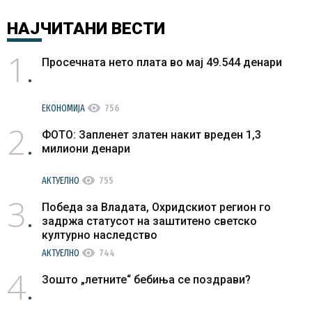
НАЈЧИТАНИ
ВЕСТИ
1
Просечната нето плата во мај 49.544 денари
visibility
ЕКОНОМИЈА
756
2
ФОТО: Запленет златен накит вреден 1,3
милиони денари
visibility
АКТУЕЛНО
755
3
Победа за Владата, Охридскиот регион го
задржа статусот на заштитено светско
културно наследство
visibility
АКТУЕЛНО
744
4
Зошто „летните“ бебиња се поздрави?