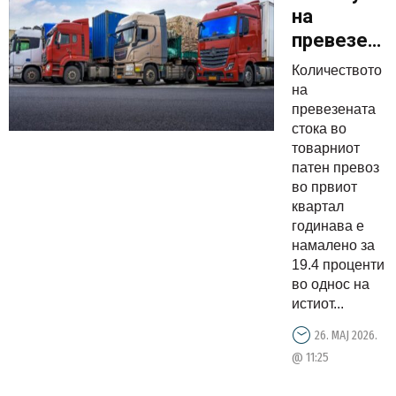
на
превезена
стока во
Количеството
товарниот
на
патен
превезената
стока во
превоз,
товарниот
зголемува
патен превоз
во
во првиот
железничк
квартал
годинава е
и
намалено за
воздухопл
19.4 проценти
во однос на
истиот...
26. МАЈ 2026.
@ 11:25