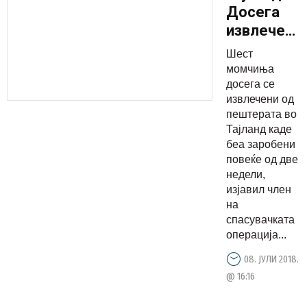
Досега
извлечени
6 деца од
Шест
пештерата
момчиња
досега се
извлечени од
пештерата во
Тајланд каде
беа заробени
повеќе од две
недели,
изјавил член
на
спасувачката
операција...
08. ЈУЛИ 2018.
@ 16:16