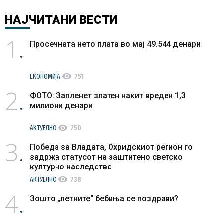
НАЈЧИТАНИ
ВЕСТИ
1
Просечната нето плата во мај 49.544 денари
visibility
ЕКОНОМИЈА
751
2
ФОТО: Запленет златен накит вреден 1,3
милиони денари
visibility
АКТУЕЛНО
750
3
Победа за Владата, Охридскиот регион го
задржа статусот на заштитено светско
културно наследство
visibility
АКТУЕЛНО
738
4
Зошто „летните“ бебиња се поздрави?