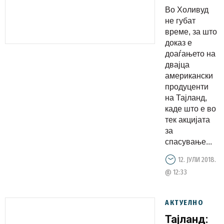
подготвув
Во Холивуд
филм за
не губат
спасување
време, за што
доказ е
на
доаѓањето на
тајландски
двајца
деца
американски
продуценти
на Тајланд,
каде што е во
тек акцијата
за
спасување...
12. ЈУЛИ 2018.
@ 12:33
АКТУЕЛНО
Тајланд: