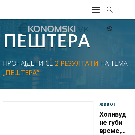
АКТУЕЛНО
ПЕШТЕРА
ЕКОНОМИЈА
ФИНАНСИИ
ПРОНАЈДЕНИ СЕ
2 РЕЗУЛТАТИ
НА ТЕМА
„ПЕШТЕРА“
БАНКАРСТВО
ЖИВОТ
МОЗАИК
ЖИВОТ
Холивуд
не губи
време,