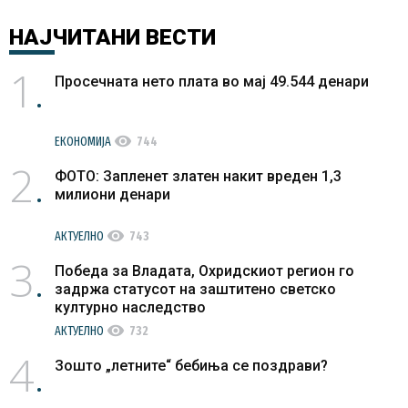
НАЈЧИТАНИ
ВЕСТИ
1
Просечната нето плата во мај 49.544 денари
visibility
ЕКОНОМИЈА
744
2
ФОТО: Запленет златен накит вреден 1,3
милиони денари
visibility
АКТУЕЛНО
743
3
Победа за Владата, Охридскиот регион го
задржа статусот на заштитено светско
културно наследство
visibility
АКТУЕЛНО
732
4
Зошто „летните“ бебиња се поздрави?