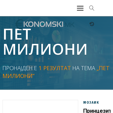
АКТУЕЛНО
ПЕТ
ЕКОНОМИЈА
МИЛИОНИ
ФИНАНСИИ
БАНКАРСТВО
ПРОНАЈДЕН Е
1 РЕЗУЛТАТ
НА ТЕМА
„ПЕТ
МИЛИОНИ“
ЖИВОТ
МОЗАИК
МОЗАИК
Принцезит