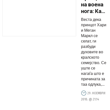
на воена
нога: Како
лошите
Веста дека
односи на
принцот Хари
Кејт и
и Меган
Маркл се
Меган од
селат, ги
џебот на
разбуди
Британцит
духовите во
ќе
кралското
семејство. Се
извадат
уште се
пет
нагаѓа што е
милиони
причината за
фунти
таа одлука,...
29. НОЕМВРИ
2018. @ 21:14