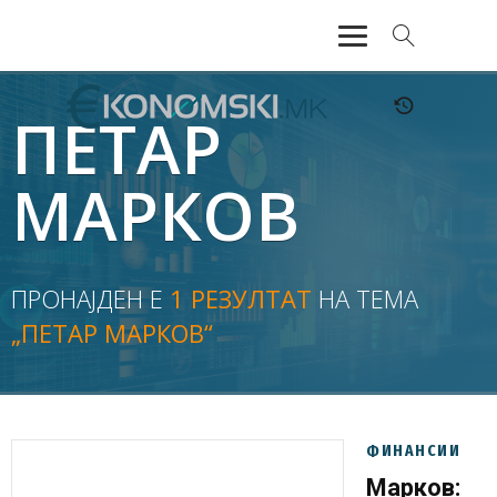
АКТУЕЛНО
ПЕТАР
ЕКОНОМИЈА
МАРКОВ
ФИНАНСИИ
БАНКАРСТВО
ПРОНАЈДЕН Е
1 РЕЗУЛТАТ
НА ТЕМА
„ПЕТАР МАРКОВ“
ЖИВОТ
МОЗАИК
ФИНАНСИИ
Марков: