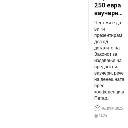
250 евра
ваучери
за
Чест ми е да
електронс
ви ги
уреди за
презентирам
дел од
55 илјади
деталите на
студенти,
Законот за
ги
издавање на
градиме
вредносни
ваучери, рече
темелите
на денешната
на
прес-
промените
конференција
Петар...
16. ЈУЛИ 2025.
@ 13:24