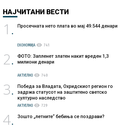
НАЈЧИТАНИ
ВЕСТИ
1
Просечната нето плата во мај 49.544 денари
visibility
ЕКОНОМИЈА
741
2
ФОТО: Запленет златен накит вреден 1,3
милиони денари
visibility
АКТУЕЛНО
740
3
Победа за Владата, Охридскиот регион го
задржа статусот на заштитено светско
културно наследство
visibility
АКТУЕЛНО
729
4
Зошто „летните“ бебиња се поздрави?