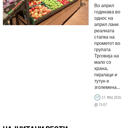
трговијата
Во април
на мало
годинава во
со храна,
однос на
април лани
пијалаци
реалната
и тутун во
стапка на
април,
прометот во
намален
групата
Трговија на
кај
мало со
горивата
храна,
пијалаци и
тутун е
зголемена...
27. МАЈ 2026.
@ 13:07