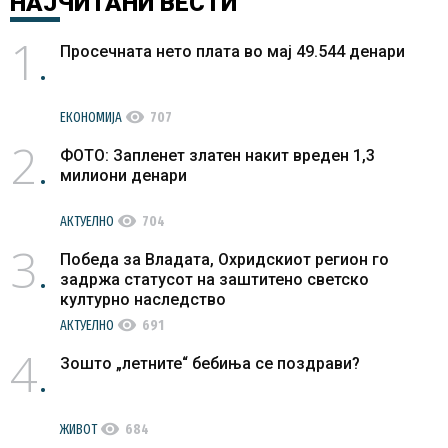
НАЈЧИТАНИ
ВЕСТИ
1
Просечната нето плата во мај 49.544 денари
visibility
ЕКОНОМИЈА
707
2
ФОТО: Запленет златен накит вреден 1,3
милиони денари
visibility
АКТУЕЛНО
704
3
Победа за Владата, Охридскиот регион го
задржа статусот на заштитено светско
културно наследство
visibility
АКТУЕЛНО
691
4
Зошто „летните“ бебиња се поздрави?
visibility
ЖИВОТ
684