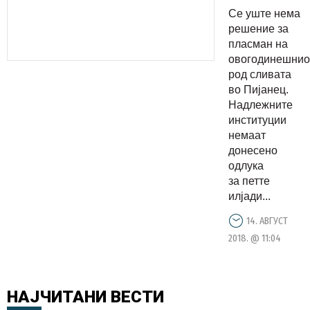
денес на
Се уште нема
протест
решение за
поради
пласман на
овогодинешнио
проблемит
род сливата
со
во Пијанец.
откупот
Надлежните
на
институции
немаат
сливата
донесено
одлука
за петте
илјади...
14. АВГУСТ
2018. @ 11:04
НАЈЧИТАНИ
ВЕСТИ