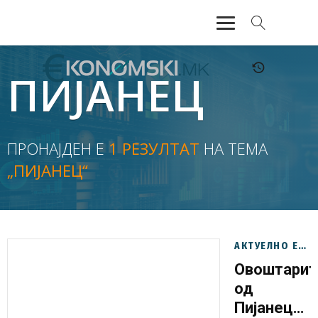
АКТУЕЛНО
ПИЈАНЕЦ
ЕКОНОМИЈА
ФИНАНСИИ
ПРОНАЈДЕН Е
1 РЕЗУЛТАТ
НА ТЕМА
„ПИЈАНЕЦ“
БАНКАРСТВО
ЖИВОТ
МОЗАИК
АКТУЕЛНО ЕКОНОМИЈА
Овоштарит
од
Пијанец