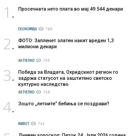
1
Просечната нето плата во мај 49.544 денари
visibility
ЕКОНОМИЈА
760
2
ФОТО: Запленет златен накит вреден 1,3
милиони денари
visibility
АКТУЕЛНО
759
3
Победа за Владата, Охридскиот регион го
задржа статусот на заштитено светско
културно наследство
visibility
АКТУЕЛНО
748
4
Зошто „летните“ бебиња се поздрави?
visibility
ЖИВОТ
742
Дневен хороскоп: Петок 24. Јули 2026 година