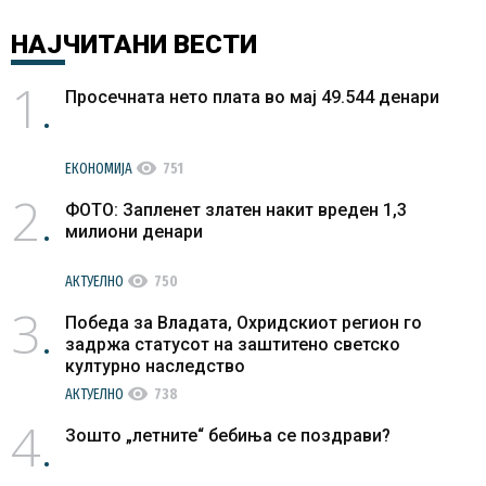
НАЈЧИТАНИ
ВЕСТИ
1
Просечната нето плата во мај 49.544 денари
visibility
ЕКОНОМИЈА
751
2
ФОТО: Запленет златен накит вреден 1,3
милиони денари
visibility
АКТУЕЛНО
750
3
Победа за Владата, Охридскиот регион го
задржа статусот на заштитено светско
културно наследство
visibility
АКТУЕЛНО
738
4
Зошто „летните“ бебиња се поздрави?