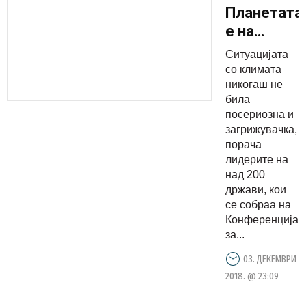
Планетата
е на
крстопат,
Ситуацијата
потребна
со климата
е
никогаш не
била
поголема
посериозна и
акција
загрижувачка,
против
порача
климатски
лидерите на
над 200
промени
држави, кои
се собраа на
Конференција
за...
03. ДЕКЕМВРИ
2018. @ 23:09