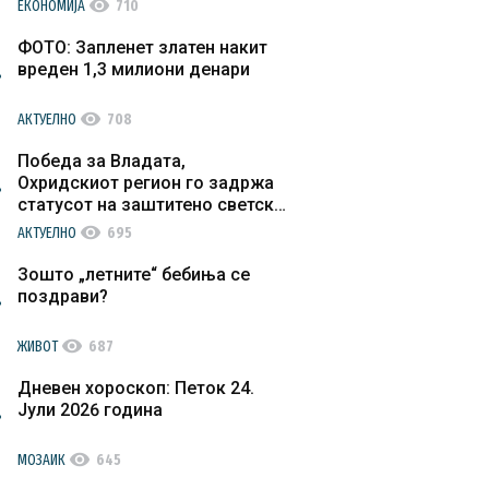
visibility
ЕКОНОМИЈА
710
ФОТО: Запленет златен накит
вреден 1,3 милиони денари
visibility
АКТУЕЛНО
708
Победа за Владата,
Охридскиот регион го задржа
статусот на заштитено светско
културно наследство
visibility
АКТУЕЛНО
695
Зошто „летните“ бебиња се
поздрави?
visibility
ЖИВОТ
687
Дневен хороскоп: Петок 24.
Јули 2026 година
visibility
МОЗАИК
645