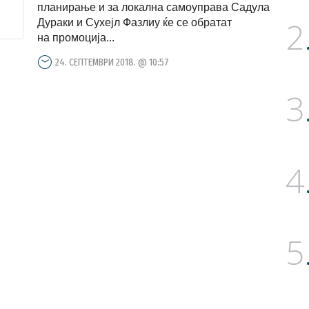
планирање и за локална самоуправа Садула
2
Дураки и Сухејл Фазлиу ќе се обратат
на промоција...
24. СЕПТЕМВРИ 2018. @ 10:57
3
4
5