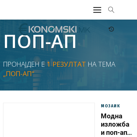
АКТУЕЛНО
ПОП-АП
ЕКОНОМИЈА
ФИНАНСИИ
ПРОНАЈДЕН Е
1 РЕЗУЛТАТ
НА ТЕМА
„ПОП-АП“
БАНКАРСТВО
ЖИВОТ
МОЗАИК
МОЗАИК
Модна
изложба
и поп-ап