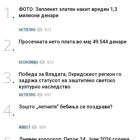
1
ФОТО: Запленет златен накит вреден 1,3
милиони денари
visibility
АКТУЕЛНО
823
2
Просечната нето плата во мај 49.544 денари
visibility
ЕКОНОМИЈА
822
3
Победа за Владата, Охридскиот регион го
задржа статусот на заштитено светско
културно наследство
visibility
АКТУЕЛНО
807
4
Зошто „летните“ бебиња се поздрави?
visibility
ЖИВОТ
805
Дневен хороскоп: Петок 24. Јули 2026 година