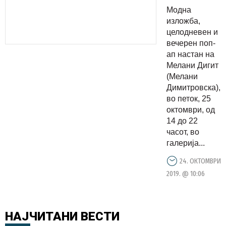
настан на
Модна
Мелани
изложба,
Дигит во
целодневен и
вечерен поп-
Акантус
ап настан на
Мелани Дигит
(Мелани
Димитровска),
во петок, 25
октомври, од
14 до 22
часот, во
галерија...
24. ОКТОМВРИ
2019. @ 10:06
НАЈЧИТАНИ
ВЕСТИ