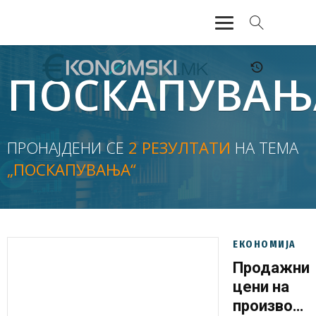
АКТУЕЛНО
ПОСКАПУВАЊ
ЕКОНОМИЈА
ФИНАНСИИ
ПРОНАЈДЕНИ СЕ
2 РЕЗУЛТАТИ
НА ТЕМА
„ПОСКАПУВАЊА“
БАНКАРСТВО
ЖИВОТ
МОЗАИК
ЕКОНОМИЈА
Продажни
цени на
производи