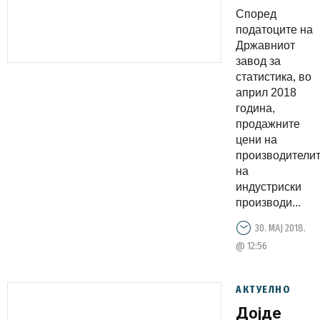
на
Според
индустрис
податоците на
производи
Државниот
завод за
на
статистика, во
домашнио
април 2018
пазар, се
година,
повисоки
продажните
цени на
за 0.5 %
производители
на
на
месечно
индустриски
ниво
производи...
30. МАЈ 2018.
@ 12:56
АКТУЕЛНО
Дојде