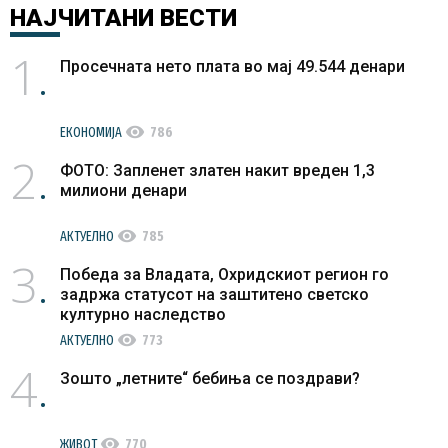
НАЈЧИТАНИ
ВЕСТИ
1
Просечната нето плата во мај 49.544 денари
visibility
ЕКОНОМИЈА
786
2
ФОТО: Запленет златен накит вреден 1,3
милиони денари
visibility
АКТУЕЛНО
785
3
Победа за Владата, Охридскиот регион го
задржа статусот на заштитено светско
културно наследство
visibility
АКТУЕЛНО
773
4
Зошто „летните“ бебиња се поздрави?
visibility
ЖИВОТ
770