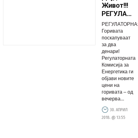
Живот!!!
РЕГУЛАТО
Горивата
РЕГУЛАТОРНА
поскапува
Горивата
за два
поскапуваат
за два
денари!
денари!
Регулаторната
Комисија за
Енергетика ги
објави новите
цени на
горивата – од
вечерва...
30. АПРИЛ
2018. @ 13:55