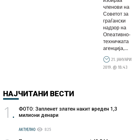
избираа
членови
членови на
од
Советот за
граѓански
предвиден
надзор на
седум
Опеативно-
кои што
техничката
треба да
агенција,...
вршат
21. ЈАНУАРИ
надзор
2019. @ 18:43
врз
Опеативно
техничкат
НАЈЧИТАНИ
ВЕСТИ
агенција
1
ФОТО: Запленет златен накит вреден 1,3
милиони денари
visibility
АКТУЕЛНО
825