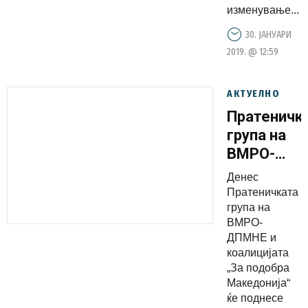
изменување...
30. ЈАНУАРИ
2019. @ 12:59
АКТУЕЛНО
Пратеничк
група на
ВМРО-
ДПМНЕ
Денес
денес ќе
Пратеничката
поднесе
група на
ВМРО-
Предлог-
ДПМНЕ и
одлука за
коалицијата
распушта
„За подобра
на
Македонија“
ќе поднесе
Собраниет