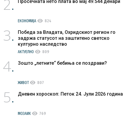
2
Просечната нето плата во мај 49.544 денари
visibility
ЕКОНОМИЈА
824
3
Победа за Владата, Охридскиот регион го
задржа статусот на заштитено светско
културно наследство
visibility
АКТУЕЛНО
809
4
Зошто „летните“ бебиња се поздрави?
visibility
ЖИВОТ
807
5
Дневен хороскоп: Петок 24. Јули 2026 година
visibility
МОЗАИК
769