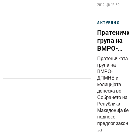
предлог
2019. @ 15:30
на
опозицијат
АКТУЕЛНО
Пратеничк
група на
ВМРО-
ДПМНЕ и
Пратеничката
коалицијат
група на
поднесоа
ВМРО-
ДПМНЕ и
законски
колицијата
измени за
денеска во
зголемува
Собрането на
на
Република
Македонија ќе
пензиите
поднесе
предлог закон
за