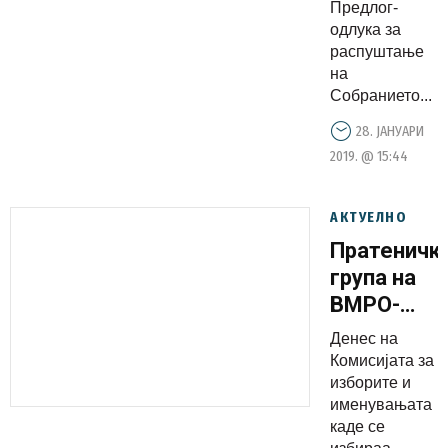
Предлог-
одлука за
распуштање
на
Собранието...
28. ЈАНУАРИ
2019. @ 15:44
АКТУЕЛНО
Пратеничк
група на
ВМРО-
ДПМНЕ:
Денес на
СДСМ и
Комисијата за
ДУИ
изборите и
именувањата
протуркаа
каде се
четири