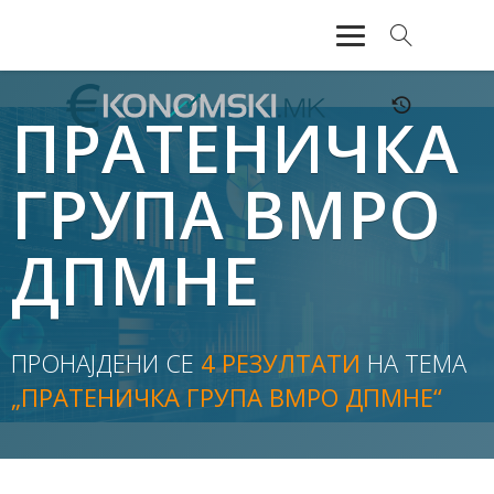
АКТУЕЛНО
ПРАТЕНИЧКА
ЕКОНОМИЈА
ГРУПА ВМРО
ФИНАНСИИ
ДПМНЕ
БАНКАРСТВО
ЖИВОТ
ПРОНАЈДЕНИ СЕ
4 РЕЗУЛТАТИ
НА ТЕМА
МОЗАИК
„ПРАТЕНИЧКА ГРУПА ВМРО ДПМНЕ“