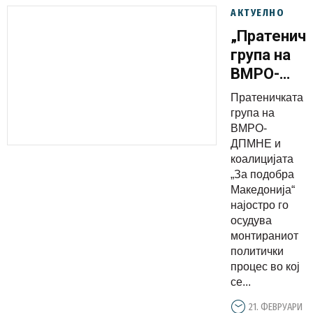
АКТУЕЛНО
„Пратенич
група на
ВМРО-
ДПМНЕ
Пратеничката
најостро
група на
го
ВМРО-
ДПМНЕ и
осудува
коалицијата
монтирани
„За подобра
политички
Македонија“
процес и
најостро го
осудува
бара
монтираниот
Државен
политички
јавен
процес во кој
обвинител
се...
на
21. ФЕВРУАРИ