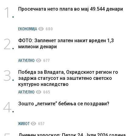
1
Просечната нето плата во мај 49.544 денари
visibility
ЕКОНОМИЈА
680
2
ФОТО: Запленет златен накит вреден 1,3
милиони денари
visibility
АКТУЕЛНО
677
3
Победа за Владата, Охридскиот регион го
задржа статусот на заштитено светско
културно наследство
visibility
АКТУЕЛНО
665
4
Зошто „летните“ бебиња се поздрави?
visibility
ЖИВОТ
657
Дневен хороскоп: Петок 24. Јули 2026 година