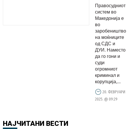
против
Правосудниот
реформи
систем во
во
Македонија е
во
правосудс
заробеништво
затоа што
на моќниците
ќе нема
од СДС и
место за
ДУИ. Наместо
да го гони и
оние кои
суди
ги штитеа
огромниот
за
криминал и
сторените
корупција,...
криминали
20. ФЕВРУАРИ
2025. @ 09:29
НАЈЧИТАНИ
ВЕСТИ