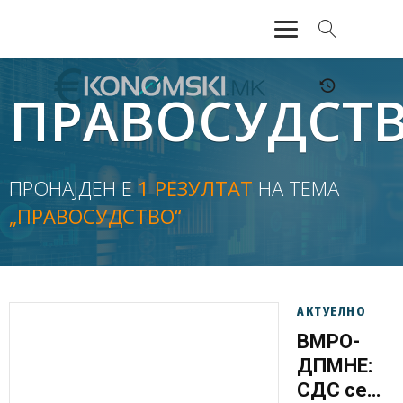
АКТУЕЛНО
ПРАВОСУДСТ
ЕКОНОМИЈА
ФИНАНСИИ
ПРОНАЈДЕН Е
1 РЕЗУЛТАТ
НА ТЕМА
„ПРАВОСУДСТВО“
БАНКАРСТВО
ЖИВОТ
МОЗАИК
АКТУЕЛНО
ВМРО-
ДПМНЕ:
СДС се