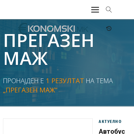
АКТУЕЛНО
ПРЕГАЗЕН
ЕКОНОМИЈА
МАЖ
ФИНАНСИИ
БАНКАРСТВО
ПРОНАЈДЕН Е
1 РЕЗУЛТАТ
НА ТЕМА
„ПРЕГАЗЕН МАЖ“
ЖИВОТ
МОЗАИК
АКТУЕЛНО
Автобус