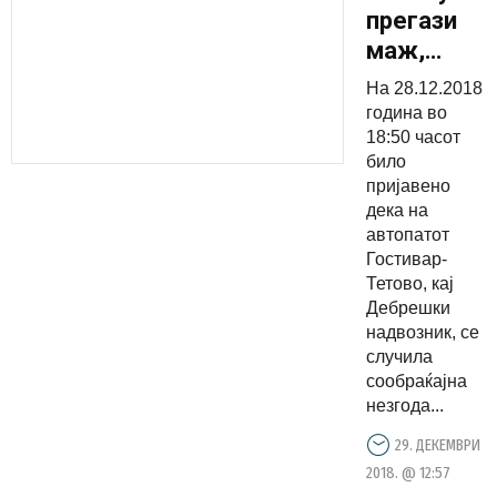
прегази
маж,
возачот
На 28.12.2018
уапсен
година во
18:50 часот
било
пријавено
дека на
автопатот
Гостивар-
Тетово, кај
Дебрешки
надвозник, се
случила
сообраќајна
незгода...
29. ДЕКЕМВРИ
2018. @ 12:57