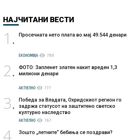
НАЈЧИТАНИ
ВЕСТИ
1
Просечната нето плата во мај 49.544 денари
visibility
ЕКОНОМИЈА
780
2
ФОТО: Запленет златен накит вреден 1,3
милиони денари
visibility
АКТУЕЛНО
777
3
Победа за Владата, Охридскиот регион го
задржа статусот на заштитено светско
културно наследство
visibility
АКТУЕЛНО
767
4
Зошто „летните“ бебиња се поздрави?