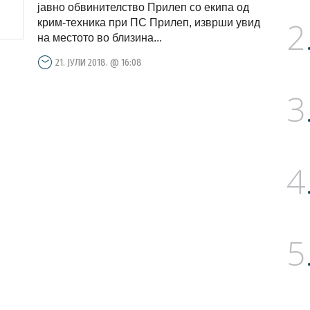
јавно обвинителство Прилеп со екипа од
2
крим-техника при ПС Прилеп, изврши увид
на местото во близина...
21. ЈУЛИ 2018. @ 16:08
3
4
5