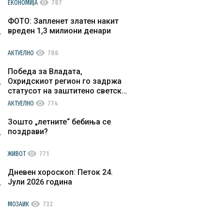
visibility
ЕКОНОМИЈА
787
ФОТО: Запленет златен накит
вреден 1,3 милиони денари
visibility
АКТУЕЛНО
786
Победа за Владата,
Охридскиот регион го задржа
статусот на заштитено светско
културно наследство
visibility
АКТУЕЛНО
774
Зошто „летните“ бебиња се
поздрави?
visibility
ЖИВОТ
771
Дневен хороскоп: Петок 24.
Јули 2026 година
visibility
МОЗАИК
732