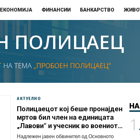
ЕКОНОМИЈА
ФИНАНСИИ
БАНКАРСТВО
ЖИВО
Н ПОЛИЦАЕЦ
Т
НА ТЕМА
„ПРОБОЕН ПОЛИЦАЕЦ“
АКТУЕЛНО
НА
Полицаецот кој беше пронајден
мртов бил член на единицата
1
„Лавови“ и учесник во воениот
конфликт
Надлежен јавен обвинител од Основното