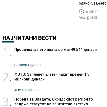
оданочувањето.
16. АПРИЛ
2018. @ 21:55
НАЈЧИТАНИ
ВЕСТИ
1
Просечната нето плата во мај 49.544 денари
visibility
ЕКОНОМИЈА
709
2
ФОТО: Запленет златен накит вреден 1,3
милиони денари
visibility
АКТУЕЛНО
706
3
Победа за Владата, Охридскиот регион го
задржа статусот на заштитено светско