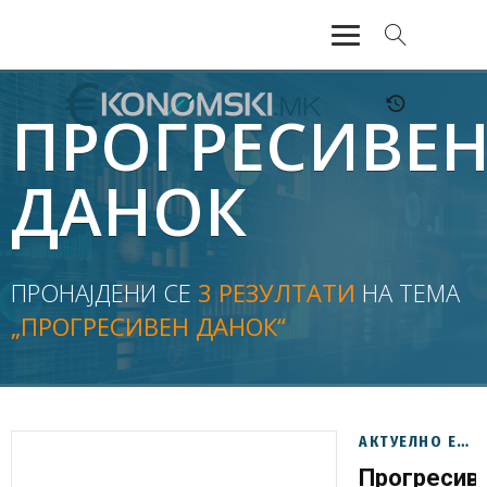
АКТУЕЛНО
ПРОГРЕСИВЕ
ЕКОНОМИЈА
ДАНОК
ФИНАНСИИ
БАНКАРСТВО
ПРОНАЈДЕНИ СЕ
3 РЕЗУЛТАТИ
НА ТЕМА
„ПРОГРЕСИВЕН ДАНОК“
ЖИВОТ
МОЗАИК
АКТУЕЛНО ЕКОНОМИЈА
Прогресив