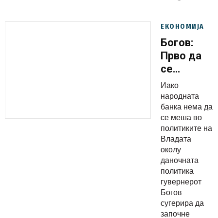
ЕКОНОМИЈА
Богов:
Прво да
се
оданочи
Иако
сивата
народната
економија,
банка нема да
се меша во
а потоа
политиките на
да се
Владата
воведе
околу
прогресив
даночната
политика
данок
гувернерот
Богов
сугерира да
започне