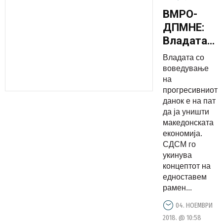
ВМРО-
ДПМНЕ:
Владата
со
Владата со
воведува
воведување
на
на
прогресивниот
прогресив
данок е на пат
данок е
да ја уништи
на пат да
македонската
ја уништи
еконoмија.
СДСМ го
македонск
укинува
еконoмија
концептот на
едноставем
рамен...
04. НОЕМВРИ
2018. @ 10:58