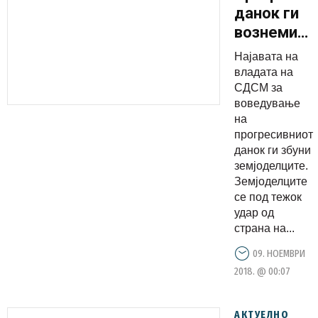
данок ги
вознемири
и
Најавата на
земјоделци
владата на
СДСМ за
воведување
на
прогресивниот
данок ги збуни
земјоделците.
Земјоделците
се под тежок
удар од
страна на...
09. НОЕМВРИ
2018. @ 00:07
АКТУЕЛНО