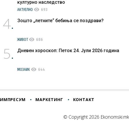
културно наследство
visibility
АКТУЕЛНО
693
4
Зошто „летните“ бебиња се поздрави?
visibility
ЖИВОТ
686
5
Дневен хороскоп: Петок 24. Јули 2026 година
visibility
МОЗАИК
644
ИМПРЕСУМ
МАРКЕТИНГ
КОНТАКТ
© Copyright 2026 Ekonomski.mk