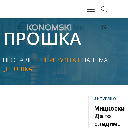
АКТУЕЛНО
ПРОШКА
ЕКОНОМИЈА
ФИНАНСИИ
ПРОНАЈДЕН Е
1 РЕЗУЛТАТ
НА ТЕМА
„ПРОШКА“
БАНКАРСТВО
ЖИВОТ
МОЗАИК
АКТУЕЛНО
Мицкоски:
Да го
следиме