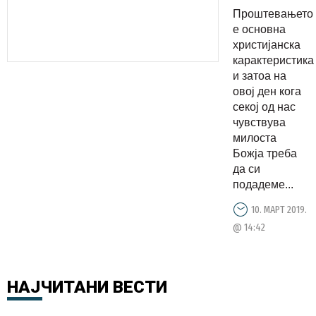
патот на
Проштевањето
почитувањ
е основна
проштева
христијанска
карактеристика
и
и затоа на
љубовта
овој ден кога
и
секој од нас
заеднички
чувствува
милоста
да
Божја треба
работиме
да си
за
подадеме...
просперит
10. МАРТ 2019.
и успешна
@ 14:42
иднина за
сите
НАЈЧИТАНИ
ВЕСТИ