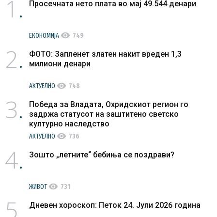
1
Просечната нето плата во мај 49.544 денари
visibility
ЕКОНОМИЈА
749
2
ФОТО: Запленет златен накит вреден 1,3
милиони денари
visibility
АКТУЕЛНО
748
3
Победа за Владата, Охридскиот регион го
задржа статусот на заштитено светско
културно наследство
visibility
АКТУЕЛНО
736
4
Зошто „летните“ бебиња се поздрави?
visibility
ЖИВОТ
731
5
Дневен хороскоп: Петок 24. Јули 2026 година