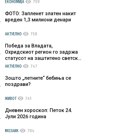
visibility
ЕКОНОМИЈА
759
ФОТО: Запленет златен накит
вреден 1,3 милиони денари
visibility
АКТУЕЛНО
758
Победа за Владата,
Охридскиот регион го задржа
статусот на заштитено светско
културно наследство
visibility
АКТУЕЛНО
747
Зошто „летните“ бебиња се
поздрави?
visibility
ЖИВОТ
741
Дневен хороскоп: Петок 24.
Јули 2026 година
visibility
МОЗАИК
704