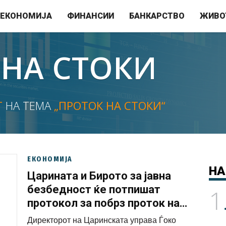
ЕКОНОМИЈА
ФИНАНСИИ
БАНКАРСТВО
ЖИВО
 НА СТОКИ
Т
НА ТЕМА
„ПРОТОК НА СТОКИ“
ЕКОНОМИЈА
НА
Царината и Бирото за јавна
безбедност ќе потпишат
1
протокол за побрз проток на
стоки
Директорот на Царинската управа Ѓоко