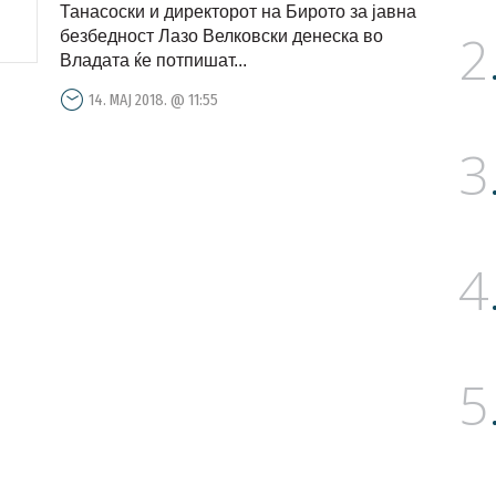
Танасоски и директорот на Бирото за јавна
2
безбедност Лазо Велковски денеска во
Владата ќе потпишат...
14. МАЈ 2018. @ 11:55
3
4
5