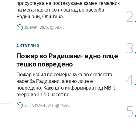
присуствува на поставување камен темелник
2
на мега-паркот со плоштад во населба
Радишани, Општина...
25. МАРТ 2025. @ 08:46
3
АКТУЕЛНО
Пожар во Радишани- едно лице
тешко повредено
4
Пожар избил во семејна куќа во скопската
населба Радишани, а едно лице е
повредено. Како што информираат од МВР,
вчера во 11.50 часот во...
5
30. ЈАНУАРИ 2019. @ 14:48