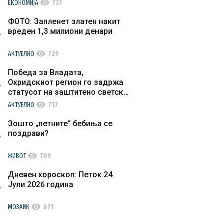
visibility
ЕКОНОМИЈА
731
ФОТО: Запленет златен накит
вреден 1,3 милиони денари
visibility
АКТУЕЛНО
729
Победа за Владата,
Охридскиот регион го задржа
статусот на заштитено светско
културно наследство
visibility
АКТУЕЛНО
717
Зошто „летните“ бебиња се
поздрави?
visibility
ЖИВОТ
709
Дневен хороскоп: Петок 24.
Јули 2026 година
visibility
МОЗАИК
671