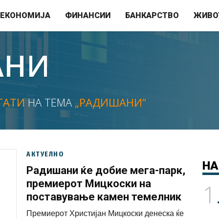
ЕКОНОМИЈА
ФИНАНСИИ
БАНКАРСТВО
ЖИВО
АНИ
ТАТИ
НА ТЕМА
„РАДИШАНИ“
АКТУЕЛНО
НА
Радишани ќе добие мега-парк,
премиерот Мицкоски на
1
поставување камен темелник
Премиерот Христијан Мицкоски денеска ќе