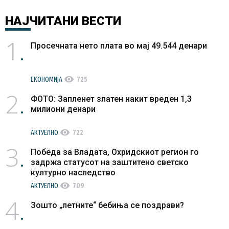
НАЈЧИТАНИ
ВЕСТИ
1
Просечната нето плата во мај 49.544 денари
visibility
ЕКОНОМИЈА
725
2
ФОТО: Запленет златен накит вреден 1,3
милиони денари
visibility
АКТУЕЛНО
722
3
Победа за Владата, Охридскиот регион го
задржа статусот на заштитено светско
културно наследство
visibility
АКТУЕЛНО
709
4
Зошто „летните“ бебиња се поздрави?