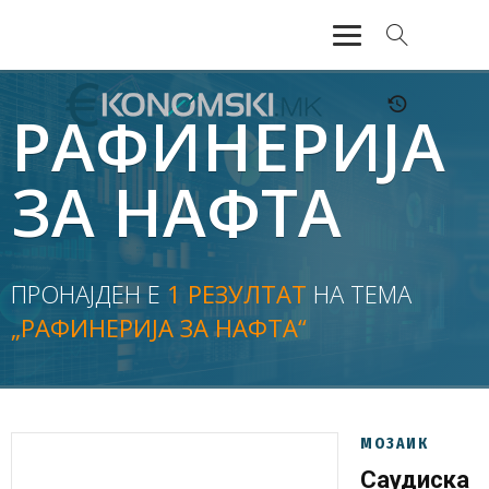
АКТУЕЛНО
РАФИНЕРИЈА
ЕКОНОМИЈА
ЗА НАФТА
ФИНАНСИИ
БАНКАРСТВО
ПРОНАЈДЕН Е
1 РЕЗУЛТАТ
НА ТЕМА
„РАФИНЕРИЈА ЗА НАФТА“
ЖИВОТ
МОЗАИК
МОЗАИК
Саудиска