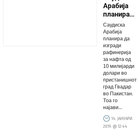
Арабија
планира
да
Саудиска
изгради
Арабија
рафинериј
планира да
изгради
за нафта
рафинерија
од 10
за нафта од
милијарди
10 милијарди
долари
долари во
пристанишнот
град Гвадар
во Пакистан.
Тоа го
најави...
14. ЈАНУАРИ
2019. @ 12:44