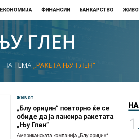
ЕКОНОМИЈА
ФИНАНСИИ
БАНКАРСТВО
ЖИВО
ЊУ ГЛЕН
Т
НА ТЕМА
„РАКЕТА ЊУ ГЛЕН“
ЖИВОТ
НА
„Блу ориџин“ повторно ќе се
обиде да ја лансира ракетата
1
„Њу Глен“
Американската компанија „Блу ориџин“