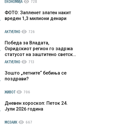
visibility
ЕКОНОМИЈА
728
ФОТО: Запленет златен накит
вреден 1,3 милиони денари
visibility
АКТУЕЛНО
726
Победа за Владата,
Охридскиот регион го задржа
статусот на заштитено светско
културно наследство
visibility
АКТУЕЛНО
713
Зошто „летните“ бебиња се
поздрави?
visibility
ЖИВОТ
706
Дневен хороскоп: Петок 24.
Јули 2026 година
visibility
МОЗАИК
667