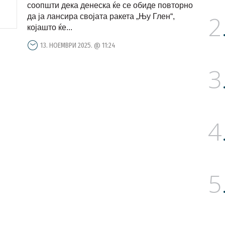
соопшти дека денеска ќе се обиде повторно
2
да ја лансира својата ракета „Њу Глен“,
којашто ќе...
13. НОЕМВРИ 2025. @ 11:24
3
4
5