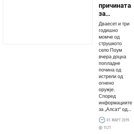
причината
за
убиството
Дваесет и три
во Струга
годишно
момче од
струшкото
село Поум
вчера доцна
попладне
пoчинa од
истрели од
огнено
оpyжје.
Според
информациите
за „Алсат“ од...
01. МАРТ 2019.
@ 11:21