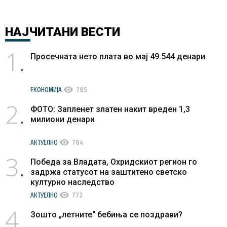
НАЈЧИТАНИ
ВЕСТИ
1
Просечната нето плата во мај 49.544 денари
visibility
ЕКОНОМИЈА
785
2
ФОТО: Запленет златен накит вреден 1,3
милиони денари
visibility
АКТУЕЛНО
784
3
Победа за Владата, Охридскиот регион го
задржа статусот на заштитено светско
културно наследство
visibility
АКТУЕЛНО
772
4
Зошто „летните“ бебиња се поздрави?