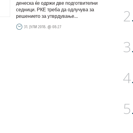
денеска ќе одржи две подготвителни
2
седници. РКЕ треба да одлучува за
решението за утврдување...
31. ЈУЛИ 2018. @ 08:27
3
4
5