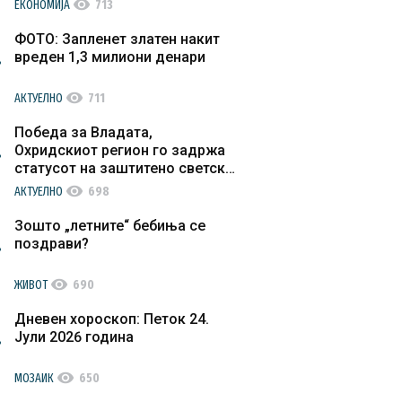
visibility
ЕКОНОМИЈА
713
ФОТО: Запленет златен накит
вреден 1,3 милиони денари
visibility
АКТУЕЛНО
711
Победа за Владата,
Охридскиот регион го задржа
статусот на заштитено светско
културно наследство
visibility
АКТУЕЛНО
698
Зошто „летните“ бебиња се
поздрави?
visibility
ЖИВОТ
690
Дневен хороскоп: Петок 24.
Јули 2026 година
visibility
МОЗАИК
650