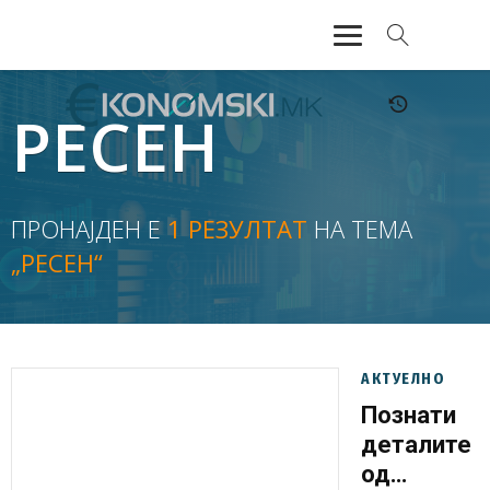
АКТУЕЛНО
РЕСЕН
ЕКОНОМИЈА
ФИНАНСИИ
ПРОНАЈДЕН Е
1 РЕЗУЛТАТ
НА ТЕМА
„РЕСЕН“
БАНКАРСТВО
ЖИВОТ
МОЗАИК
АКТУЕЛНО
Познати
деталите
од