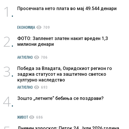
1
Просечната нето плата во мај 49.544 денари
visibility
ЕКОНОМИЈА
709
2
ФОТО: Запленет златен накит вреден 1,3
милиони денари
visibility
АКТУЕЛНО
706
3
Победа за Владата, Охридскиот регион го
задржа статусот на заштитено светско
културно наследство
visibility
АКТУЕЛНО
693
4
Зошто „летните“ бебиња се поздрави?
visibility
ЖИВОТ
686
Дневен хороскоп: Петок 24. Јули 2026 година