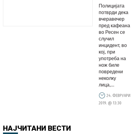
крвавата
Полицијата
тепачка
потврди дека
во Ресен
вчеравечер
пред кафеана
во Ресен се
случил
инцидент, во
кој, при
употреба на
нож биле
повредени
неколку
лица,...
24. ФЕВРУАРИ
2019. @ 13:30
НАЈЧИТАНИ
ВЕСТИ