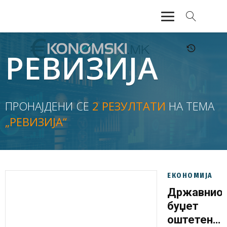
АКТУЕЛНО
РЕВИЗИЈА
ЕКОНОМИЈА
ФИНАНСИИ
ПРОНАЈДЕНИ СЕ
2 РЕЗУЛТАТИ
НА ТЕМА
„РЕВИЗИЈА“
БАНКАРСТВО
ЖИВОТ
МОЗАИК
ЕКОНОМИЈА
Државнио
буџет
оштетен