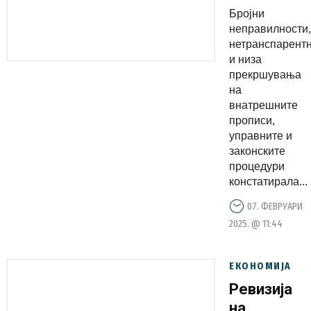
за скоро
Бројни
два
неправилности,
милиона
нетранспарент
и низа
евра,
прекршувања
покажала
на
ревизијата
внатрешните
во
прописи,
управните и
Министерс
законските
за
процедури
економија
констатирала...
и труд
07. ФЕВРУАРИ
2025. @ 11:44
ЕКОНОМИЈА
Ревизија
на