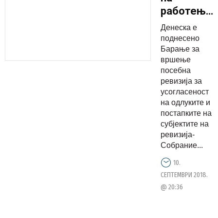
работењет
на
Денеска е
Собраниет
поднесено
и Владата
Барање за
вршење
– Дали
посебна
парите од
ревизија за
буџетот
усогласеност
се
на одлуките и
постапките на
незаконск
субјектите на
доделени
ревизија-
за
Собрание...
водење
10.
на
СЕПТЕМВРИ 2018.
кампањат
@ 20:36
за
референд