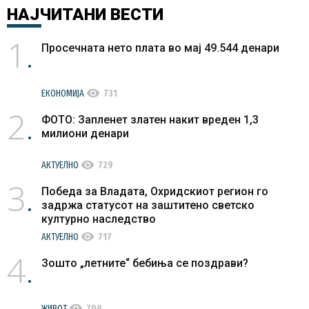
НАЈЧИТАНИ
ВЕСТИ
1
Просечната нето плата во мај 49.544 денари
visibility
ЕКОНОМИЈА
731
2
ФОТО: Запленет златен накит вреден 1,3
милиони денари
visibility
АКТУЕЛНО
729
3
Победа за Владата, Охридскиот регион го
задржа статусот на заштитено светско
културно наследство
visibility
АКТУЕЛНО
717
4
Зошто „летните“ бебиња се поздрави?
visibility
ЖИВОТ
709