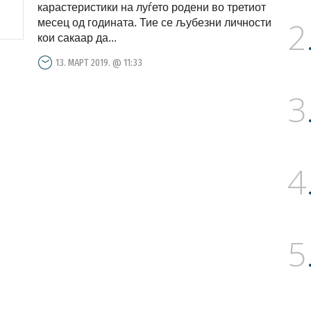
карастеристики на луѓето родени во третиот
2
месец од годината. Тие се љубезни личности
кои сакаар да...
13. МАРТ 2019. @ 11:33
3
4
5