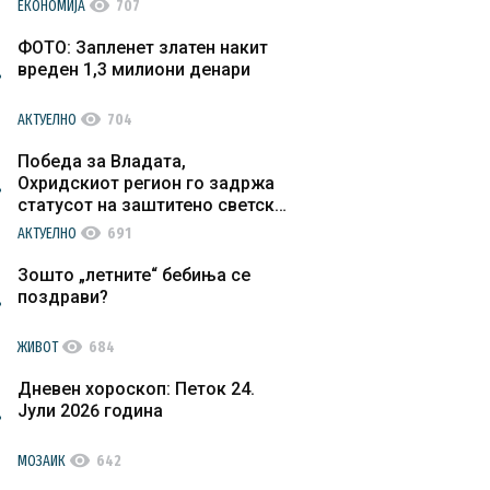
visibility
ЕКОНОМИЈА
707
ФОТО: Запленет златен накит
вреден 1,3 милиони денари
visibility
АКТУЕЛНО
704
Победа за Владата,
Охридскиот регион го задржа
статусот на заштитено светско
културно наследство
visibility
АКТУЕЛНО
691
Зошто „летните“ бебиња се
поздрави?
visibility
ЖИВОТ
684
Дневен хороскоп: Петок 24.
Јули 2026 година
visibility
МОЗАИК
642