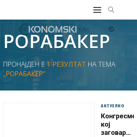
АКТУЕЛНО
РОРАБАКЕР
ЕКОНОМИЈА
ФИНАНСИИ
ПРОНАЈДЕН Е
1 РЕЗУЛТАТ
НА ТЕМА
„РОРАБАКЕР“
БАНКАРСТВО
ЖИВОТ
МОЗАИК
АКТУЕЛНО
Конгресме
кој
заговараш