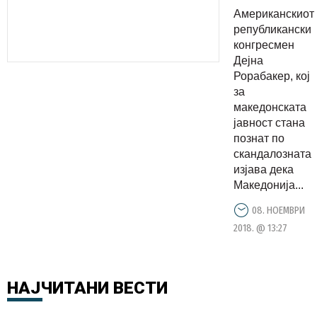
поделба
Американскиот
на
републикански
Македониј
конгресмен
Дејна
изгуби на
Рорабакер, кој
изборите
за
во САД
македонската
јавност стана
познат по
скандалозната
изјава дека
Македонија...
08. НОЕМВРИ
2018. @ 13:27
НАЈЧИТАНИ
ВЕСТИ