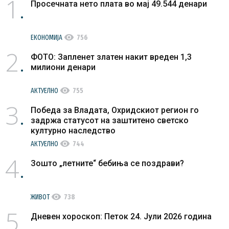
1
Просечната нето плата во мај 49.544 денари
visibility
ЕКОНОМИЈА
756
2
ФОТО: Запленет златен накит вреден 1,3
милиони денари
visibility
АКТУЕЛНО
755
3
Победа за Владата, Охридскиот регион го
задржа статусот на заштитено светско
културно наследство
visibility
АКТУЕЛНО
744
4
Зошто „летните“ бебиња се поздрави?
visibility
ЖИВОТ
738
5
Дневен хороскоп: Петок 24. Јули 2026 година