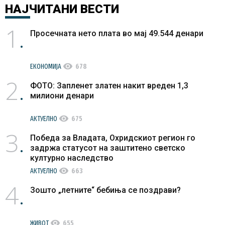
НАЈЧИТАНИ
ВЕСТИ
1
Просечната нето плата во мај 49.544 денари
visibility
ЕКОНОМИЈА
678
2
ФОТО: Запленет златен накит вреден 1,3
милиони денари
visibility
АКТУЕЛНО
675
3
Победа за Владата, Охридскиот регион го
задржа статусот на заштитено светско
културно наследство
visibility
АКТУЕЛНО
663
4
Зошто „летните“ бебиња се поздрави?
visibility
ЖИВОТ
655