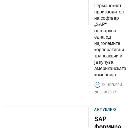
конкурент
Германскиот
Qualtrics
производител
за 8
на софтвер
„SAP“
милијарди
остварува
долари
една од
најголемите
корпоративни
трансакции и
ја купува
американската
компанија...
12. НОЕМВРИ
2018. @ 20:27
АКТУЕЛНО
SAP
формира