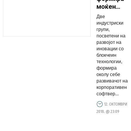
моќен
блокчеин
Две
конзорциу
индустриски
групи,
посветени на
развојот на
иновации со
блокчеин
технологии,
формира
околу себе
развивачот на
корпоративен
софтвер...
12. ОКТОМВРИ
2018. @ 23:09