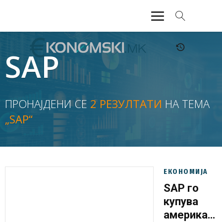
АКТУЕЛНО
SAP
ЕКОНОМИЈА
ФИНАНСИИ
ПРОНАЈДЕНИ СЕ
2 РЕЗУЛТАТИ
НА ТЕМА
„SAP“
БАНКАРСТВО
ЖИВОТ
МОЗАИК
ЕКОНОМИЈА
SAP го
купува
американс