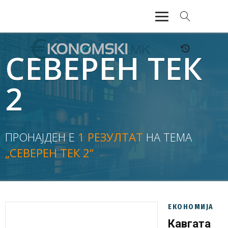
АКТУЕЛНО
СЕВЕРЕН ТЕК
ЕКОНОМИЈА
2
ФИНАНСИИ
БАНКАРСТВО
ПРОНАЈДЕН Е
1 РЕЗУЛТАТ
НА ТЕМА
„СЕВЕРЕН ТЕК 2“
ЖИВОТ
МОЗАИК
ЕКОНОМИЈА
Кавгата