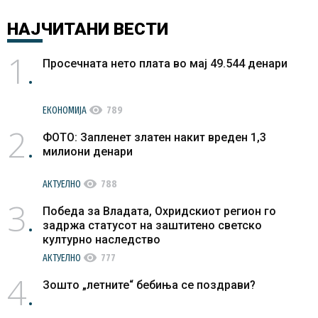
НАЈЧИТАНИ
ВЕСТИ
1
Просечната нето плата во мај 49.544 денари
visibility
ЕКОНОМИЈА
789
2
ФОТО: Запленет златен накит вреден 1,3
милиони денари
visibility
АКТУЕЛНО
788
3
Победа за Владата, Охридскиот регион го
задржа статусот на заштитено светско
културно наследство
visibility
АКТУЕЛНО
777
4
Зошто „летните“ бебиња се поздрави?