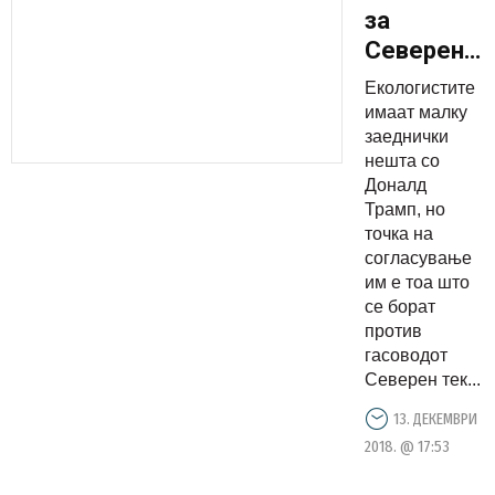
за
Северен
тек 2
Екологистите
штотуку
имаат малку
стана
заеднички
нешта со
„валкана“
Доналд
Трамп, но
точка на
согласување
им е тоа што
се борат
против
гасоводот
Северен тек...
13. ДЕКЕМВРИ
2018. @ 17:53