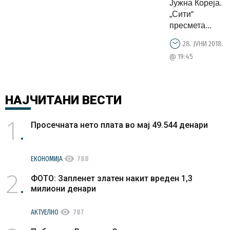
Јужна Кореја.
земја од
„Сити“
тоа ќе
пресмета...
профитира
28. ЈУНИ 2018.
@ 19:45
НАЈЧИТАНИ
ВЕСТИ
1
Просечната нето плата во мај 49.544 денари
visibility
ЕКОНОМИЈА
788
2
ФОТО: Запленет златен накит вреден 1,3
милиони денари
visibility
АКТУЕЛНО
787