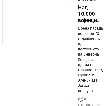
Над
10.000
војници
на
Воена парада
парадата
по повод 70-
по повод
годишнината
од
70-
постоењето
годишнина
на Северна
од
Кореја се
постоење
одржа во
главниот град
на
Пјонгјанг.
Северна
Агенцијата
Кореја
Јонхап
оценува...
09.
СЕПТЕМВРИ 2018.