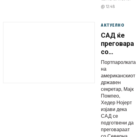
@ 12:48
АКТУЕЛНО
САД ќе
преговара
со
Северна
Портпаролката
Кореја
на
кога ќе
американскиот
државен
биде
секретар, Мајк
јасно
Помпео,
дека го
Хедер Нојерт
укинала
изјави дека
САД се
нуклеарно
подготвени да
оружје
преговараат
со Северна...