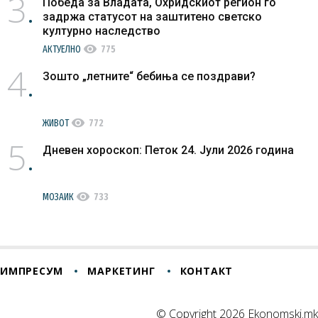
3
Победа за Владата, Охридскиот регион го
задржа статусот на заштитено светско
културно наследство
visibility
АКТУЕЛНО
775
4
Зошто „летните“ бебиња се поздрави?
visibility
ЖИВОТ
772
5
Дневен хороскоп: Петок 24. Јули 2026 година
visibility
МОЗАИК
733
ИМПРЕСУМ
МАРКЕТИНГ
КОНТАКТ
© Copyright 2026 Ekonomski.mk