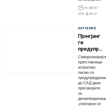
29. АВГУСТ
2018. @ 08:41
АКТУЕЛНО
Пјонгјанг
ги
предупред
САД за
Севернокорејс
можен
претставници
неуспех
испратија
писмо со
на
предупредува
преговори
до САД дека
за
преговорите
денуклеар
за
денуклеаризаци
„повторно се