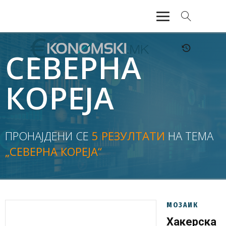
АКТУЕЛНО
СЕВЕРНА
ЕКОНОМИЈА
КОРЕЈА
ФИНАНСИИ
БАНКАРСТВО
ПРОНАЈДЕНИ СЕ
5 РЕЗУЛТАТИ
НА ТЕМА
„СЕВЕРНА КОРЕЈА“
ЖИВОТ
МОЗАИК
МОЗАИК
Хакерска