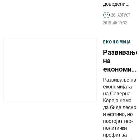
доведени...
28. АВГУСТ
2018. @ 19:32
ЕКОНОМИЈА
Развивање
на
економија
на
Развивање на
Северна
економијата
Кореја
на Северна
Кореја нема
нема да
да биде лесно
биде
и ефтино, но
лесно и
постојат гео-
ефтино,а
политички
профит за
една