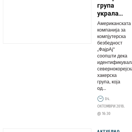
група
украла
милиони
Американската
преку
компанија за
упади во
компјутерска
безбедност
банки
„ФајрАј“
соопшти дека
идентификувал
севернокорејск
хакерска
група, која
од...
04.
ОКТОМВРИ 2018.
@ 16:30
АКТУЕЛНО