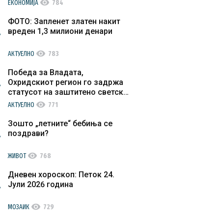
visibility
ЕКОНОМИЈА
784
ФОТО: Запленет златен накит
вреден 1,3 милиони денари
visibility
АКТУЕЛНО
783
Победа за Владата,
Охридскиот регион го задржа
статусот на заштитено светско
културно наследство
visibility
АКТУЕЛНО
771
Зошто „летните“ бебиња се
поздрави?
visibility
ЖИВОТ
768
Дневен хороскоп: Петок 24.
Јули 2026 година
visibility
МОЗАИК
729