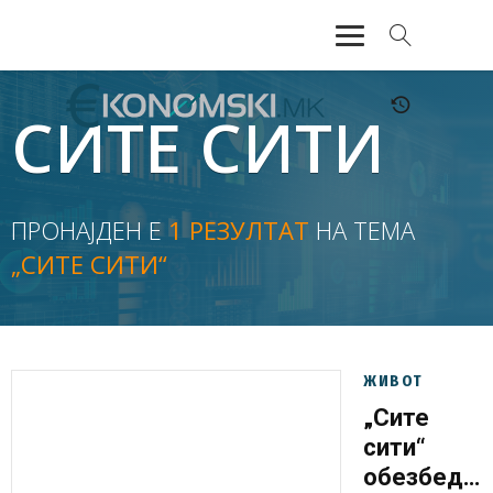
АКТУЕЛНО
СИТЕ СИТИ
ЕКОНОМИЈА
ФИНАНСИИ
ПРОНАЈДЕН Е
1 РЕЗУЛТАТ
НА ТЕМА
„СИТЕ СИТИ“
БАНКАРСТВО
ЖИВОТ
МОЗАИК
ЖИВОТ
„Сите
сити“
обезбеди