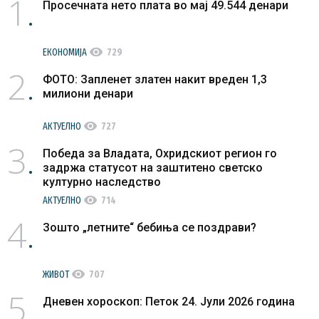
1
Просечната нето плата во мај 49.544 денари
visibility
ЕКОНОМИЈА
729
2
ФОТО: Запленет златен накит вреден 1,3
милиони денари
visibility
АКТУЕЛНО
727
3
Победа за Владата, Охридскиот регион го
задржа статусот на заштитено светско
културно наследство
visibility
АКТУЕЛНО
714
4
Зошто „летните“ бебиња се поздрави?
visibility
ЖИВОТ
707
5
Дневен хороскоп: Петок 24. Јули 2026 година