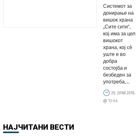
12.500
Системот за
оброка за
донирање на
социјално
вишок храна
„Сите сити“,
загрозени
кој има за цел
граѓани
вишокот
храна, кој сè
уште е во
добра
состојба и
безбеден за
употреба,...
20. ЈУНИ 2018.
@ 13:44
НАЈЧИТАНИ
ВЕСТИ