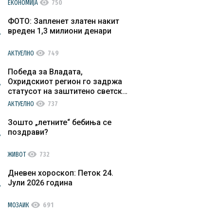
visibility
ЕКОНОМИЈА
750
ФОТО: Запленет златен накит
вреден 1,3 милиони денари
visibility
АКТУЕЛНО
749
Победа за Владата,
Охридскиот регион го задржа
статусот на заштитено светско
културно наследство
visibility
АКТУЕЛНО
737
Зошто „летните“ бебиња се
поздрави?
visibility
ЖИВОТ
732
Дневен хороскоп: Петок 24.
Јули 2026 година
visibility
МОЗАИК
691