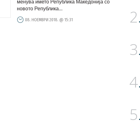
менува името Република Македонија со
новото Република...
2
08. НОЕМВРИ 2018. @ 15:31
3
4
5