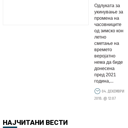
најмалку
Одлуката за
уште три
укинување за
години
промена на
часовниците
од зимско кон
летно
сметање на
времето
веројатно
нема да биде
донесена
пред 2021
година,...
04. ДЕКЕМВРИ
2018. @ 12:07
НАЈЧИТАНИ
ВЕСТИ