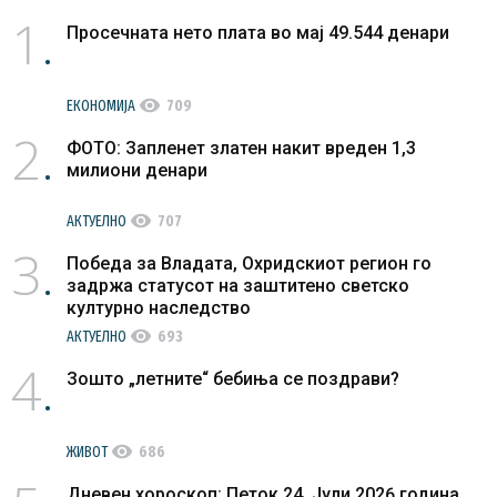
1
Просечната нето плата во мај 49.544 денари
visibility
ЕКОНОМИЈА
709
2
ФОТО: Запленет златен накит вреден 1,3
милиони денари
visibility
АКТУЕЛНО
707
3
Победа за Владата, Охридскиот регион го
задржа статусот на заштитено светско
културно наследство
visibility
АКТУЕЛНО
693
4
Зошто „летните“ бебиња се поздрави?
visibility
ЖИВОТ
686
Дневен хороскоп: Петок 24. Јули 2026 година