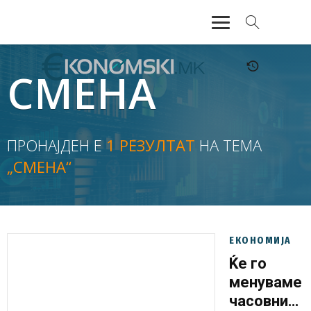
АКТУЕЛНО
СМЕНА
ЕКОНОМИЈА
ФИНАНСИИ
ПРОНАЈДЕН Е
1 РЕЗУЛТАТ
НА ТЕМА
„СМЕНА“
БАНКАРСТВО
ЖИВОТ
МОЗАИК
ЕКОНОМИЈА
Ќе го
менуваме
часовнико