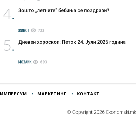
4
Зошто „летните“ бебиња се поздрави?
visibility
ЖИВОТ
733
5
Дневен хороскоп: Петок 24. Јули 2026 година
visibility
МОЗАИК
693
ИМПРЕСУМ
МАРКЕТИНГ
КОНТАКТ
© Copyright 2026 Ekonomski.mk