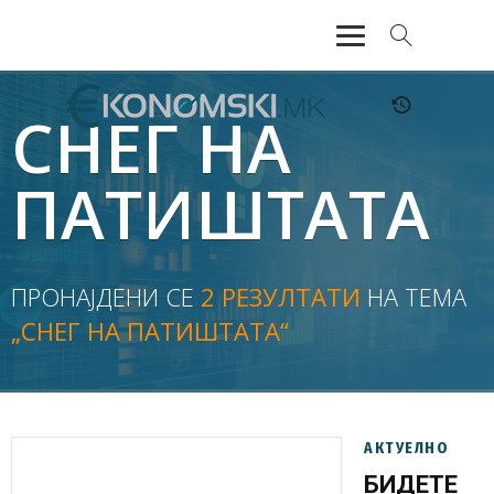
АКТУЕЛНО
СНЕГ НА
ЕКОНОМИЈА
ПАТИШТАТА
ФИНАНСИИ
БАНКАРСТВО
ПРОНАЈДЕНИ СЕ
2 РЕЗУЛТАТИ
НА ТЕМА
„СНЕГ НА ПАТИШТАТА“
ЖИВОТ
МОЗАИК
АКТУЕЛНО
БИДЕТЕ