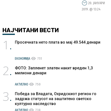
20. ЈАНУАРИ
2019. @ 13:24
НАЈЧИТАНИ
ВЕСТИ
1
Просечната нето плата во мај 49.544 денари
visibility
ЕКОНОМИЈА
751
2
ФОТО: Запленет златен накит вреден 1,3
милиони денари
visibility
АКТУЕЛНО
750
3
Победа за Владата, Охридскиот регион го
задржа статусот на заштитено светско
културно наследство
visibility
АКТУЕЛНО
738