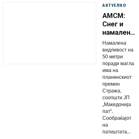
АКТУЕЛНО
АМСМ:
Снег и
намалена
видливост
Намалена
на
видливост на
патиштата
50 метри
поради магла
има на
планинскиот
премин
Стража,
соопшти ЈП
„Македонија
пат“.
Сообраќајот
на
патиштата...