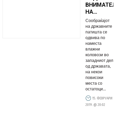
ВНИМАТЕ
НА
ПАТИШТАТ
Сообраќајот
Вечерва
на државните
снег во
патишта се
одвива по
Македониј
наместа
еве каде
влажни
вее во
коловози во
моментов
западниот дел
од државата,
на некои
повисоки
места со
остатоци...
15. ФЕВРУАРИ
2019. @ 20:02