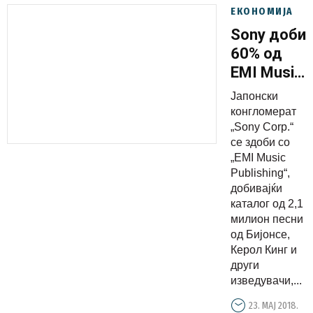
ЕКОНОМИЈА
Sony доби
60% од
EMI Music
Publishing
Јапонски
за 2
конгломерат
милијарди
„Sony Corp.“
се здоби со
долари
„EMI Music
Publishing“,
добивајќи
каталог од 2,1
милион песни
од Бијонсе,
Керол Кинг и
други
изведувачи,...
23. МАЈ 2018.