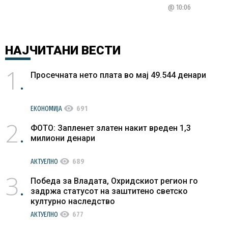
@ 10:06
НАЈЧИТАНИ
ВЕСТИ
1
Просечната нето плата во мај 49.544 денари
visibility
ЕКОНОМИЈА
691
2
ФОТО: Запленет златен накит вреден 1,3
милиони денари
visibility
АКТУЕЛНО
689
3
Победа за Владата, Охридскиот регион го
задржа статусот на заштитено светско
културно наследство
visibility
АКТУЕЛНО
677