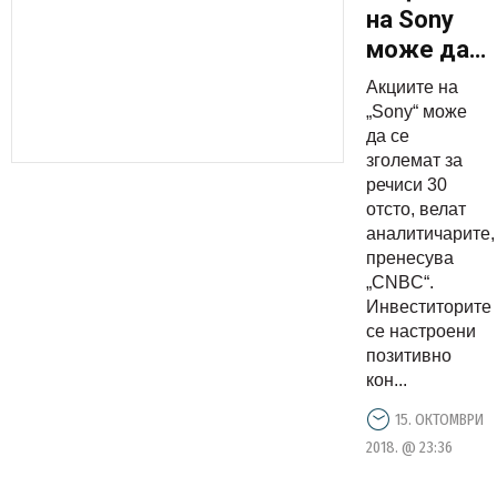
на Sony
можe да
се
Акциите на
зголемат
„Sony“ може
за околу
да се
зголемат за
30%
речиси 30
отсто, велат
аналитичарите,
пренесува
„CNBC“.
Инвеститорите
се настроени
позитивно
кон...
15. ОКТОМВРИ
2018. @ 23:36