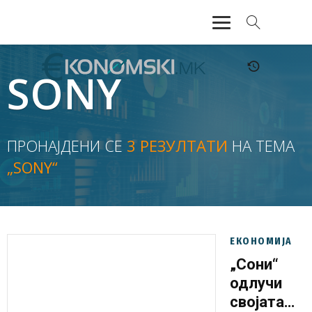
АКТУЕЛНО
SONY
ЕКОНОМИЈА
ФИНАНСИИ
ПРОНАЈДЕНИ СЕ
3 РЕЗУЛТАТИ
НА ТЕМА
„SONY“
БАНКАРСТВО
ЖИВОТ
МОЗАИК
ЕКОНОМИЈА
„Сони“
одлучи
својата