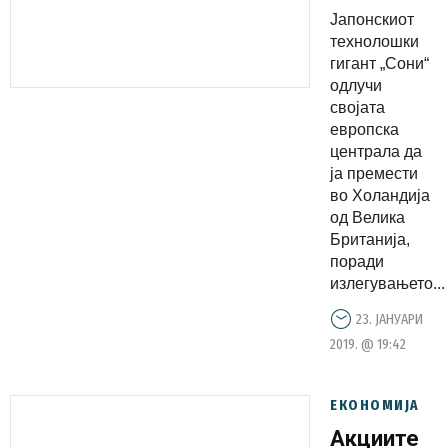
европска
Јапонскиот
централа
технолошки
да ја
гигант „Сони“
одлучи
премести
својата
во
европска
Холандија
централа да
од Велика
ја премести
во Холандија
Британија
од Велика
Британија,
поради
излегувањето...
23. ЈАНУАРИ
2019. @ 19:42
ЕКОНОМИЈА
Акциите